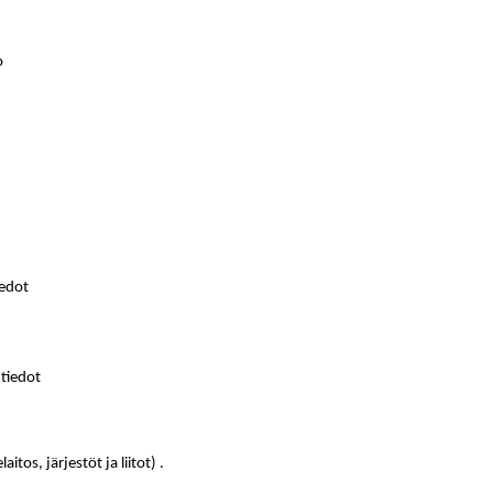
o
iedot
 tiedot
os, järjestöt ja liitot) .