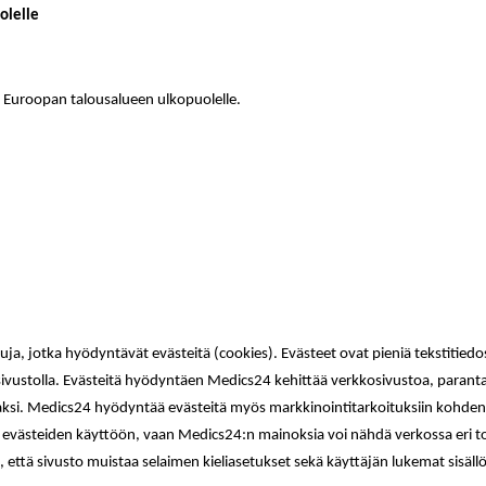
uolelle
ikä Euroopan talousalueen ulkopuolelle.
ja, jotka hyödyntävät evästeitä (cookies). Evästeet ovat pieniä tekstitiedos
osivustolla. Evästeitä hyödyntäen Medics24 kehittää verkkosivustoa, paran
ksi. Medics24 hyödyntää evästeitä myös markkinointitarkoituksiin kohdent
u evästeiden käyttöön, vaan Medics24:n mainoksia voi nähdä verkossa eri to
 että sivusto muistaa selaimen kieliasetukset sekä käyttäjän lukemat sisällöt