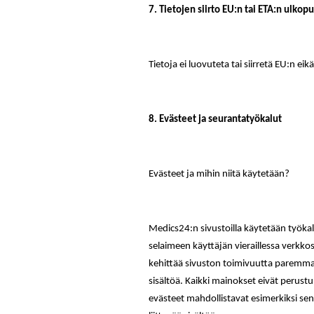
7. Tietojen siirto EU:n tai ETA:n ulkop
Tietoja ei luovuteta tai siirretä EU:n e
8. Evästeet ja seurantatyökalut
Evästeet ja mihin niitä käytetään?
Medics24:n sivustoilla käytetään työkalu
selaimeen käyttäjän vieraillessa verkk
kehittää sivuston toimivuutta paremma
sisältöä. Kaikki mainokset eivät perust
evästeet mahdollistavat esimerkiksi sen,