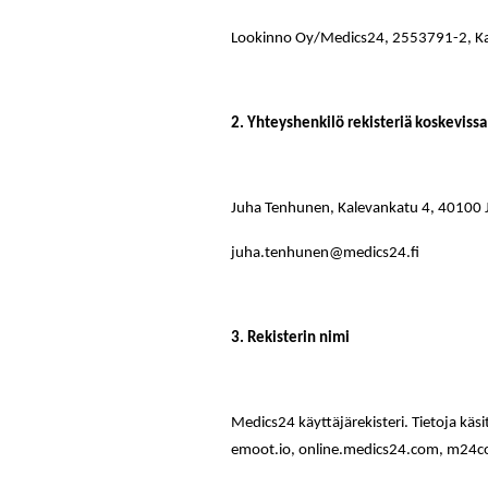
Lookinno Oy/Medics24, 2553791-2, Kal
2. Yhteyshenkilö rekisteriä koskevissa
Juha Tenhunen, Kalevankatu 4, 40100 J
juha.tenhunen@medics24.fi
3. Rekisterin nimi
Medics24 käyttäjärekisteri. Tietoja käsi
emoot.io, online.medics24.com, m24