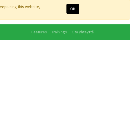
keep using this website,
OK
Features
Trainings
Ota yhteyttä