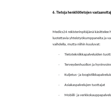
6. Tietoja henkilötietojen vastaanottaj
Medics24 rekisterinpitäjänä käsittelee 
luotettavia yhteistyökumppaneita ja vas
vaihdella, mutta niihin kuuluvat:
Tietotekniikkapalveluiden tuott
-
Terveydenhuollon ja hyvinvoinn
-
Kuljetus- ja loogistiikkapalvelu
-
Asiakaspalvelujen tuottajat
-
Mobiili- ja verkkokauppapalvel
-