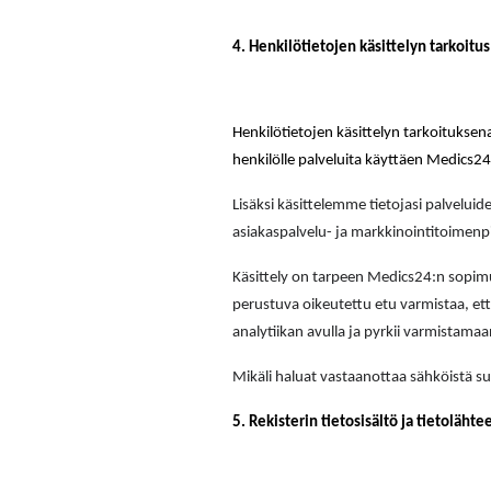
4. Henkilötietojen käsittelyn tarkoitus
Henkilötietojen käsittelyn tarkoituksen
henkilölle palveluita käyttäen Medics2
Lisäksi käsittelemme tietojasi palveluid
asiakaspalvelu- ja markkinointitoimenp
Käsittely on tarpeen Medics24:n sopimu
perustuva oikeutettu etu varmistaa, et
analytiikan avulla ja pyrkii varmistamaan,
Mikäli haluat vastaanottaa sähköistä s
5. Rekisterin tietosisältö ja tietolähte