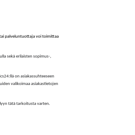
ai palveluntuottaja voi toimittaa
lla sekä erilaisten sopimus-,
ics24:llä on asiakassuhteeseen
uiden valikoimaa asiakastietojen
yyn tätä tarkoitusta varten.