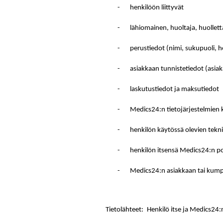
-
henkilöön liittyvät
-
lähiomainen, huoltaja, huollett
-
perustiedot (nimi, sukupuoli, 
-
asiakkaan tunnistetiedot (asia
-
laskutustiedot ja maksutiedot
-
Medics24:n tietojärjestelmien k
-
henkilön käytössä olevien tekni
-
henkilön itsensä Medics24:n por
-
Medics24:n asiakkaan tai kump
Tietolähteet:
Henkilö itse ja Medics24:n