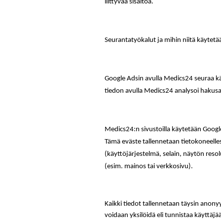
liittyvää sisältöä.
Seurantatyökalut ja mihin niitä käytetä
Google Adsin avulla Medics24 seuraa k
tiedon avulla Medics24 analysoi haku
Medics24:n sivustoilla käytetään Google
Tämä eväste tallennetaan tietokoneelle
(käyttöjärjestelmä, selain, näytön resoluu
(esim. mainos tai verkkosivu).
Kaikki tiedot tallennetaan täysin anonyym
voidaan yksilöidä eli tunnistaa käyttäjä