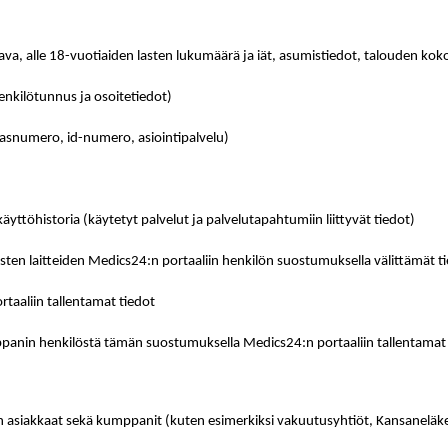
ava, alle 18-vuotiaiden lasten lukumäärä ja iät, asumistiedot, talouden kok
henkilötunnus ja osoitetiedot)
kasnumero, id-numero, asiointipalvelu)
äyttöhistoria (käytetyt palvelut ja palvelutapahtumiin liittyvät tiedot)
sten laitteiden Medics24:n portaaliin henkilön suostumuksella välittämät t
taaliin tallentamat tiedot
panin henkilöstä tämän suostumuksella Medics24:n portaaliin tallentamat
 asiakkaat sekä kumppanit (kuten esimerkiksi vakuutusyhtiöt, Kansaneläkelait