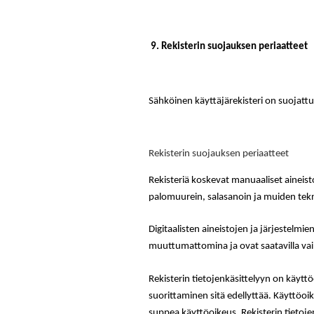
9. Rekisterin suojauksen periaatteet
Sähköinen käyttäjärekisteri on suojattu
Rekisterin suojauksen periaatteet
Rekisteriä koskevat manuaaliset aineistot
palomuurein, salasanoin ja muiden tekn
Digitaalisten aineistojen ja järjestelmie
muuttumattomina ja ovat saatavilla vain
Rekisterin tietojenkäsittelyyn on käyttö
suorittaminen sitä edellyttää. Käyttöoi
suppea käyttöoikeus. Rekisterin tietoj