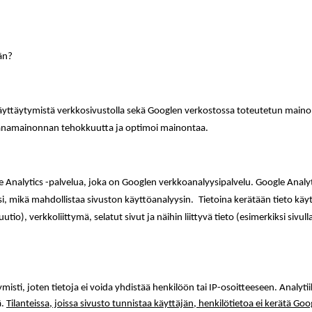
än?
äyttäytymistä verkkosivustolla sekä Googlen verkostossa toteutetun maino
sanamainonnan tehokkuutta ja optimoi mainontaa.
 Analytics -palvelua, joka on Googlen verkkoanalyysipalvelu. Google Analyti
si, mikä mahdollistaa sivuston käyttöanalyysin.
Tietoina kerätään tieto käy
tio), verkkoliittymä, selatut sivut ja näihin liittyvä tieto (esimerkiksi sivulla
isti, joten tietoja ei voida yhdistää henkilöön tai IP-osoitteeseen. Analytii
ä.
Tilanteissa, joissa sivusto tunnistaa käyttäjän, henkilötietoa ei kerätä Goog