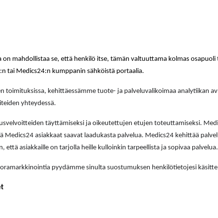
a on mahdollistaa se, että henkilö itse, tämän valtuuttama kolmas osapuoli t
4:n tai Medics24:n kumppanin sähköistä portaalia.
en toimituksissa, kehittäessämme tuote- ja palveluvalikoimaa analytiikan avu
iteiden yhteydessä.
svelvoitteiden täyttämiseksi ja oikeutettujen etujen toteuttamiseksi. Med
tä Medics24 asiakkaat saavat laadukasta palvelua. Medics24 kehittää palvel
 että asiakkaille on tarjolla heille kulloinkin tarpeellista ja sopivaa palvelua.
uoramarkkinointia pyydämme sinulta suostumuksen henkilötietojesi käsittel
et