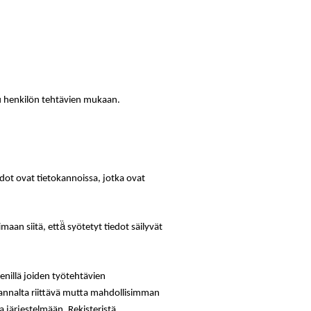
ttu henkilön tehtävien mukaan.
iedot ovat tietokannoissa, jotka ovat
an siitä, että̈ syötetyt tiedot säilyvät
enillä joiden työtehtävien
 kannalta riittävä mutta mahdollisimman
 järjestelmään. Rekisteristä