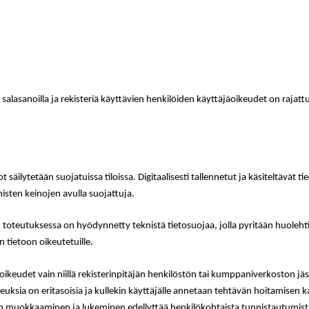
 salasanoilla ja rekisteriä käyttävien henkilöiden käyttäjäoikeudet on raja
 säilytetään suojatuissa tiloissa. Digitaalisesti tallennetut ja käsiteltävät t
isten keinojen avulla suojattuja.
n toteutuksessa on hyödynnetty teknistä tietosuojaa, jolla pyritään huolehtima
 tietoon oikeutetuille.
oikeudet vain niillä rekisterinpitäjän henkilöstön tai kumppaniverkoston jäs
keuksia on eritasoisia ja kullekin käyttäjälle annetaan tehtävän hoitamisen
en muokkaaminen ja lukeminen edellyttää henkilökohtaista tunnistautumista