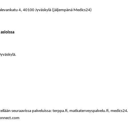
evankatu 4, 40100 Jyväskylä (jäljempänä Medics24)
 asioissa
yväskylä.
tellään seuraavissa palveluissa:
terppa.fi, matkaterveyspalvelu.fi, medics24.f
connect.com