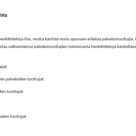
ista
henkilötietoja itse, mutta käyttää myös apunaan erilaisia palveluntuottajia
taa valitsemiensa palveluntuottajien toiminnasta henkilötietoja käsiteltäe
ajat
in palveluiden tuottajat
iden tuottajat
uiden tuottajat