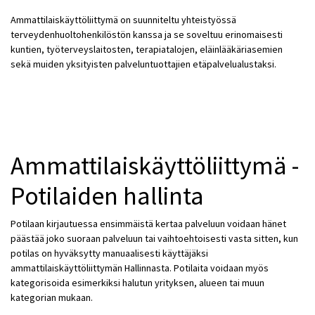
Ammattilaiskäyttöliittymä on suunniteltu yhteistyössä
terveydenhuoltohenkilöstön kanssa ja se soveltuu erinomaisesti
kuntien, työterveyslaitosten, terapiatalojen, eläinlääkäriasemien
sekä muiden yksityisten palveluntuottajien etäpalvelualustaksi.
Ammattilaiskäyttöliittymä -
Potilaiden hallinta
Potilaan kirjautuessa ensimmäistä kertaa palveluun voidaan hänet
päästää joko suoraan palveluun tai vaihtoehtoisesti vasta sitten, kun
potilas on hyväksytty manuaalisesti käyttäjäksi
ammattilaiskäyttöliittymän Hallinnasta. Potilaita voidaan myös
kategorisoida esimerkiksi halutun yrityksen, alueen tai muun
kategorian mukaan.