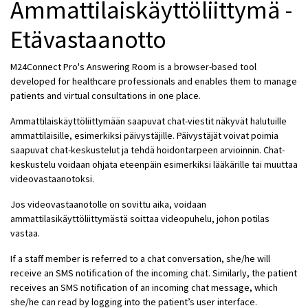
Ammattilaiskäyttöliittymä -
Etävastaanotto
M24Connect Pro's Answering Room is a browser-based tool
developed for healthcare professionals and enables them to manage
patients and virtual consultations in one place.
Ammattilaiskäyttöliittymään saapuvat chat-viestit näkyvät halutuille
ammattilaisille, esimerkiksi päivystäjille. Päivystäjät voivat poimia
saapuvat chat-keskustelut ja tehdä hoidontarpeen arvioinnin. Chat-
keskustelu voidaan ohjata eteenpäin esimerkiksi lääkärille tai muuttaa
videovastaanotoksi.
Jos videovastaanotolle on sovittu aika, voidaan
ammattilasikäyttöliittymästä soittaa videopuhelu, johon potilas
vastaa.
If a staff member is referred to a chat conversation, she/he will
receive an SMS notification of the incoming chat. Similarly, the patient
receives an SMS notification of an incoming chat message, which
she/he can read by logging into the patient’s user interface.