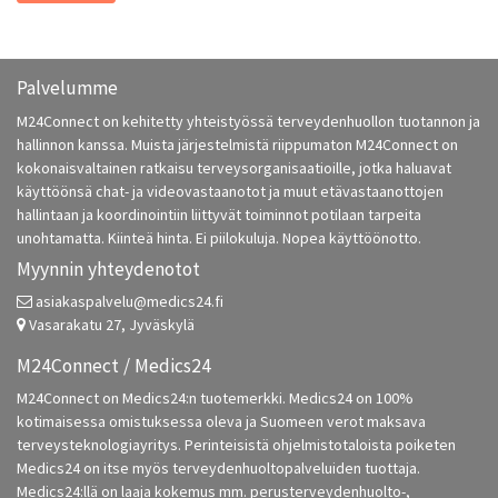
Palvelumme
M24Connect on kehitetty yhteistyössä terveydenhuollon tuotannon ja
hallinnon kanssa. Muista järjestelmistä riippumaton M24Connect on
kokonaisvaltainen ratkaisu terveysorganisaatioille, jotka haluavat
käyttöönsä chat- ja videovastaanotot ja muut etävastaanottojen
hallintaan ja koordinointiin liittyvät toiminnot potilaan tarpeita
unohtamatta. Kiinteä hinta. Ei piilokuluja. Nopea käyttöönotto.
Myynnin yhteydenotot
asiakaspalvelu@medics24.fi
Vasarakatu 27, Jyväskylä
M24Connect / Medics24
M24Connect on Medics24:n tuotemerkki. Medics24 on 100%
kotimaisessa omistuksessa oleva ja Suomeen verot maksava
terveysteknologiayritys. Perinteisistä ohjelmistotaloista poiketen
Medics24 on itse myös terveydenhuoltopalveluiden tuottaja.
Medics24:llä on laaja kokemus mm. perusterveydenhuolto-,